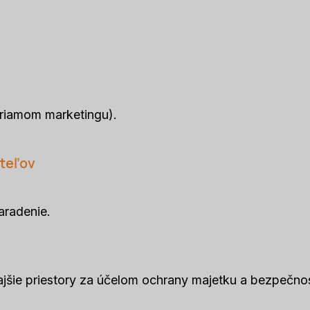
priamom marketingu).
ateľov
aradenie.
jšie priestory za účelom ochrany majetku a bezpečnos