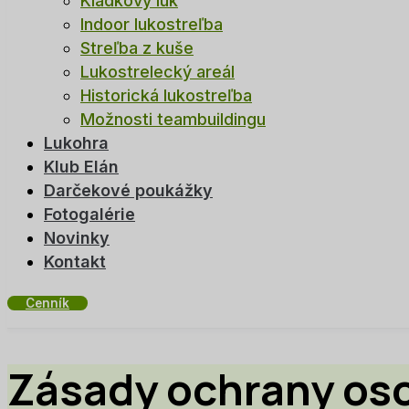
Kladkový luk
Indoor lukostreľba
Streľba z kuše
Lukostrelecký areál
Historická lukostreľba
Možnosti teambuildingu
Lukohra
Klub Elán
Darčekové poukážky
Fotogalérie
Novinky
Kontakt
Cenník
Zásady ochrany os