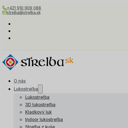
+421 910 909 088
strelba@strelba.sk
O nás
Lukostreľba
Lukostreľba
3D lukostreľba
Kladkový luk
Indoor lukostreľba
Streľba z kuše