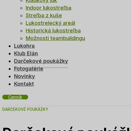
Kladkový luk
Indoor lukostreľba
Streľba z kuše
Lukostrelecký areál
Historická lukostreľba
Možnosti teambuildingu
Lukohra
Klub Elán
Darčekové poukážky
Fotogalérie
Novinky
Kontakt
Cenník
DARČEKOVÉ POUKÁŽKY