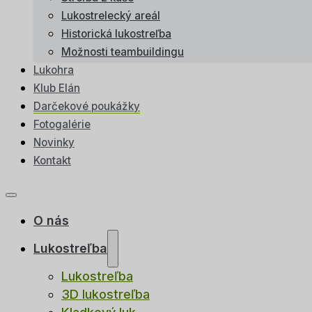
Lukostrelecký areál
Historická lukostreľba
Možnosti teambuildingu
Lukohra
Klub Elán
Darčekové poukážky
Fotogalérie
Novinky
Kontakt
O nás
Lukostreľba
Lukostreľba
3D lukostreľba