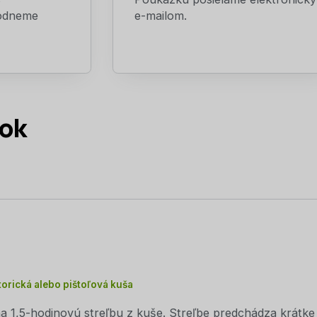
hodneme
e-mailom.
tok
torická alebo pištoľová kuša
 1,5-hodinovú streľbu z kuše. Streľbe predchádza krátke