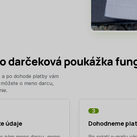
o darčeková poukážka fun
ke a po dohode platby vám
u môžete o meno darcu,
ie.
3
te údaje
Dohodneme pla
te nám meno darcu, meno
Po prijatí e-mailu vá