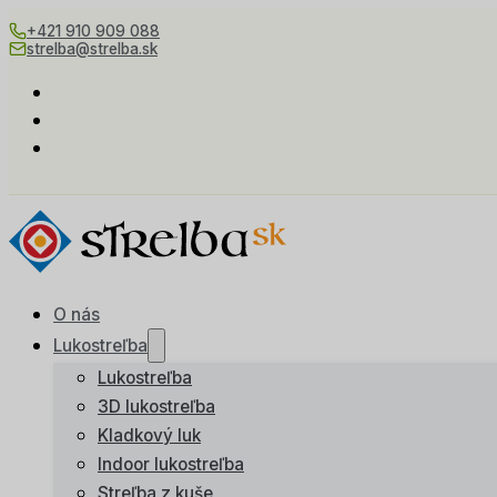
+421 910 909 088
strelba@strelba.sk
O nás
Lukostreľba
Lukostreľba
3D lukostreľba
Kladkový luk
Indoor lukostreľba
Streľba z kuše