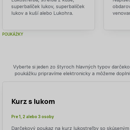
superbalíček lukov, superbalíček
obdaro
lukov a kuší alebo Lukohra.
venovan
POUKÁŽKY
Vyberte si jeden zo štyroch hlavných typov darče
poukážku pripravíme elektronicky a môžeme doplni
Kurz s lukom
Pre 1, 2 alebo 3 osoby
Darčekový poukaz na kurz lukostreľby so skúseným