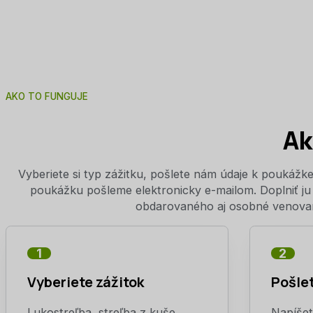
AKO TO FUNGUJE
Ak
Vyberiete si typ zážitku, pošlete nám údaje k poukáž
poukážku pošleme elektronicky e-mailom. Doplniť j
obdarovaného aj osobné venovan
1
2
Vyberiete zážitok
Pošle
Lukostreľba, streľba z kuše,
Napíše