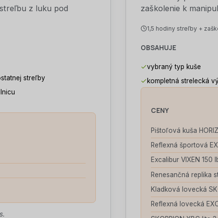
 streľbu z luku pod
zaškolenie k manipul
1,5 hodiny streľby + zašk
OBSAHUJE
vybraný typ kuše
statnej streľby
kompletná strelecká v
elnicu
CENY
Pištoľová kuša HORI
Reflexná športová E
Excalibur VIXEN 150 
Renesančná replika 
Kladková lovecká S
Reflexná lovecká EX
s.