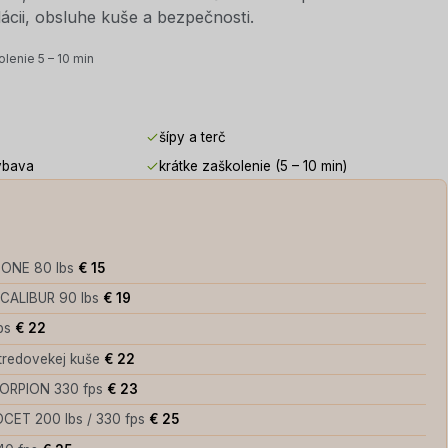
ácii, obsluhe kuše a bezpečnosti.
olenie 5 – 10 min
šípy a terč
ýbava
krátke zaškolenie (5 – 10 min)
ZONE 80 lbs
€ 15
XCALIBUR 90 lbs
€ 19
lbs
€ 22
stredovekej kuše
€ 22
KORPION 330 fps
€ 23
OCET 200 lbs / 330 fps
€ 25