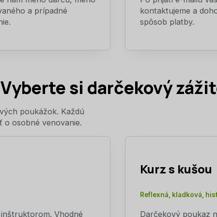
vaného a prípadné
kontaktujeme a do
ie.
spôsob platby.
Vyberte si darčekový záži
kových poukážok. Každú
ť o osobné venovanie.
Kurz s kušou
Reflexná, kladková, his
 inštruktorom. Vhodné
Darčekový poukaz na