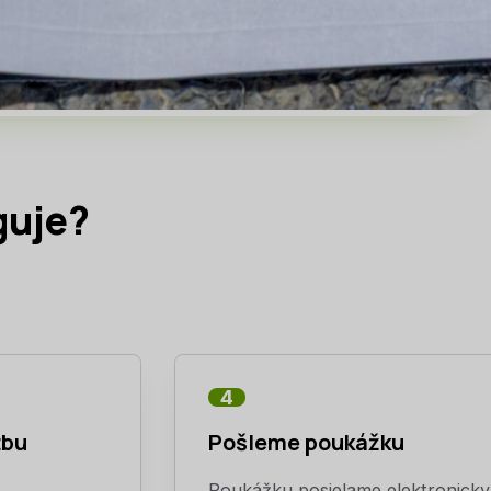
guje?
4
tbu
Pošleme poukážku
s
Poukážku posielame elektronicky