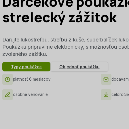
Darčekové poukáž
strelecký zážitok
Darujte lukostreľbu, streľbu z kuše, superbalíček lu
Poukážku pripravíme elektronicky, s možnosťou oso
zvoleného zážitku.
Typy poukážok
Objednať poukážku
platnosť 6 mesiacov
dodávame 
osobné venovanie
celoročne