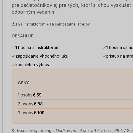
pre začiatočníkov aj pre tých, ktorí si chcú vyskúšať
odborným vedením.
1 h s inštruktorom + 1 h samostatnej streľby
OBSAHUJE
1 hodina s inštruktorom
1 hodina samo
zapožičanie vhodného luku
prístup na str
kompletná výbava
CENY
1 osoba
€ 59
2 osoby
€ 88
3 osoby
€ 109
K dispozícii aj tréning s kladkovým lukom: 59 € / 1 os., 69 € / 2 o