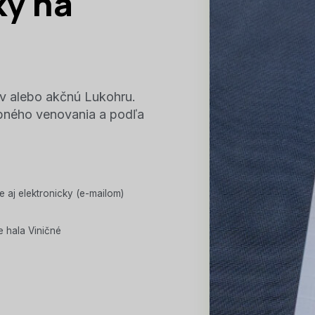
ky na
kov alebo akčnú Lukohru.
bného venovania a podľa
aj elektronicky (e-mailom)
 hala Viničné