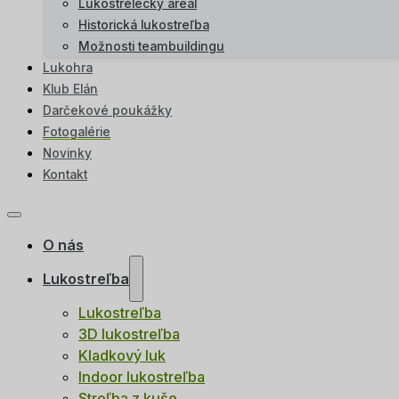
Lukostrelecký areál
Historická lukostreľba
Možnosti teambuildingu
Lukohra
Klub Elán
Darčekové poukážky
Fotogalérie
Novinky
Kontakt
O nás
Lukostreľba
Lukostreľba
3D lukostreľba
Kladkový luk
Indoor lukostreľba
Streľba z kuše