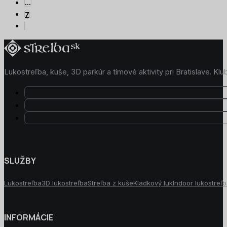
…
7
Lukostreľba, kuše, 3D parkúr a tímové aktivity pri Bratislave. K
SLUŽBY
Lukostreľba
3D lukostreľba
Streľba z kuše
Kladkový luk
Indoor lukostreľ
INFORMÁCIE