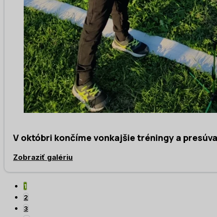
V októbri končíme vonkajšie tréningy a presúv
Zobraziť galériu
1
2
3