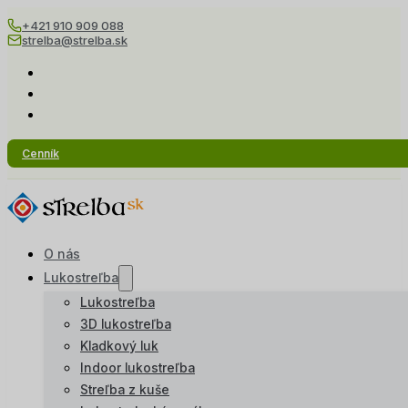
+421 910 909 088
strelba@strelba.sk
Cenník
O nás
Lukostreľba
Lukostreľba
3D lukostreľba
Kladkový luk
Indoor lukostreľba
Streľba z kuše