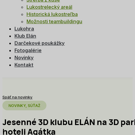
Lukostrelecký areál
Historická lukostreľba
Možnosti teambuildingu
Lukohra
Klub Elán
Darčekové poukážky
Fotogalérie
Novinky
Kontakt
Späť na novinky
NOVINKY, SÚŤAŽ
Jesenné 3D klubu ELÁN na 3D park
hoteli Agátka