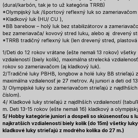
(dural/karbón, tak je to už kategória TRRB)
*Olympijský luk /športový reflexný luk so zameriavačom
*Kladkový luk (HU/ CU ),
*BB barebow – holý luk bez stabilizátorov a zameriavačo
bez zameriavača/ kovový stred luku, alebo aj drevený st
*TRRB tradičný reflexný luk (len drevený stred, plastová
1/Deti do 12 rokov vrátane (ešte nemali 13 rokov) všetky k
vzdialeností (biely kolík), maximálna strelecká vzdialenosť
rokov so zameriavačom (aj kladkový luk).
2/Tradičné luky PBHB, longbow a holé luky BB strieľajú z
maximálna vzdialenosť je 27 metrov. Aj juniori a deti od 1
3/ Olympijské luky so zameriavačom strieľajú z najdlhších
číslom).
4/ Kladkové luky strieľajú z najdlhších vzdialeností (tabu
m. Deti 13-15 rokov (ešte nemali 16) kladkový a olympijský
5/ Hobby kategórie juniori a dospelí
so skúsenosťou s l
najkratších vzdialeností
biely kolík (do 15m) všetky lu
kladkové luky strieľajú z modrého kolíka do 27 m.)