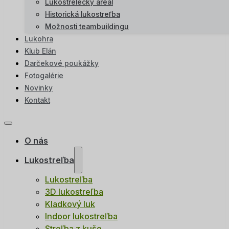
Lukostrelecký areál
Historická lukostreľba
Možnosti teambuildingu
Lukohra
Klub Elán
Darčekové poukážky
Fotogalérie
Novinky
Kontakt
O nás
Lukostreľba
Lukostreľba
3D lukostreľba
Kladkový luk
Indoor lukostreľba
Streľba z kuše