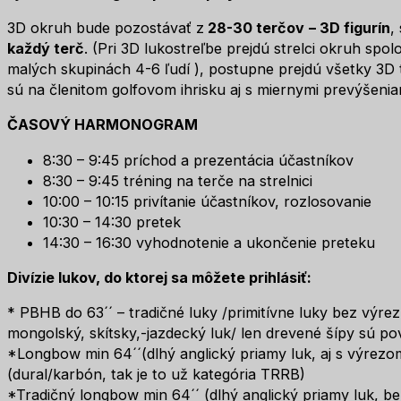
3D okruh bude pozostávať z
28-30
terčov
– 3D figurín
,
každý terč
. (Pri 3D lukostreľbe prejdú strelci okruh spo
malých skupinách 4-6 ľudí ), postupne prejdú všetky 3D 
sú na členitom golfovom ihrisku aj s miernymi prevýšenia
ČASOVÝ HARMONOGRAM
8:30 – 9:45 príchod a prezentácia účastníkov
8:30 – 9:45 tréning na terče na strelnici
10:00 – 10:15 privítanie účastníkov, rozlosovanie
10:30 – 14:30 pretek
14:30 – 16:30 vyhodnotenie a ukončenie preteku
Divízie lukov, do ktorej sa môžete prihlásiť:
* PBHB do 63´´ – tradičné luky /primitívne luky bez výre
mongolský, skítsky,-jazdecký luk/ len drevené šípy sú pov
*Longbow min 64´´(dlhý anglický priamy luk, aj s výrezom
(dural/karbón, tak je to už kategória TRRB)
*Tradičný longbow min 64´´ (dlhý anglický priamy luk, be