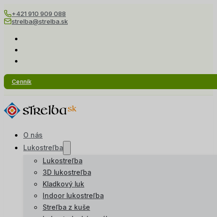
+421 910 909 088
strelba@strelba.sk
Cenník
O nás
Lukostreľba
Lukostreľba
3D lukostreľba
Kladkový luk
Indoor lukostreľba
Streľba z kuše