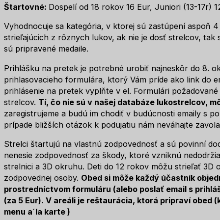
Štartovné:
Dospelí od 18 rokov 16 Eur, Juniori (13-17r) 1
Vyhodnocuje sa kategória, v ktorej sú zastúpení aspoň 4 st
strieľajúcich z rôznych lukov, ak nie je dosť strelcov, tak 
sú pripravené medaile.
Prihlášku na pretek je potrebné urobiť najneskôr do 8. 
prihlasovacieho formulára, ktorý Vám príde ako link do 
prihlásenie na pretek vyplňte v el. Formulári požadované 
strelcov.
Tí, čo nie sú v našej databáze lukostrelcov, 
zaregistrujeme a budú im chodiť v budúcnosti emaily s p
prípade bližších otázok k podujatiu nám neváhajte zavol
Strelci štartujú na vlastnú zodpovednosť a sú povinní dod
nenesie zodpovednosť za škody, ktoré vzniknú nedodržiav
strelnici a 3D okruhu. Deti do 12 rokov môžu strieľať 3D 
zodpovednej osoby.
Obed
si môže každý účastník objedn
prostredníctvom formuláru (alebo poslať email s prihl
(za 5 Eur)
. V areáli je reštaurácia, ktorá pripraví obed 
menu a´la karte )