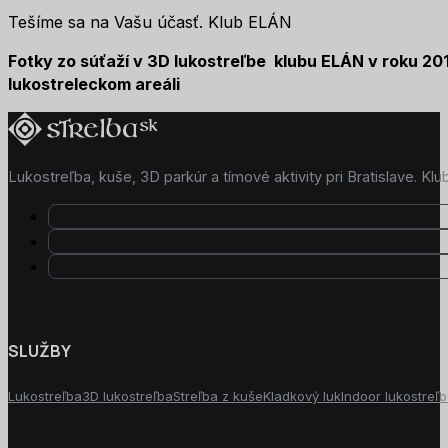
Tešíme sa na Vašu účasť. Klub ELÁN
Fotky zo súťaží v 3D lukostreľbe klubu ELÁN v roku 20
lukostreleckom areáli
Lukostreľba, kuše, 3D parkúr a tímové aktivity pri Bratislave. K
SLUŽBY
Lukostreľba
3D lukostreľba
Streľba z kuše
Kladkový luk
Indoor lukostreľ