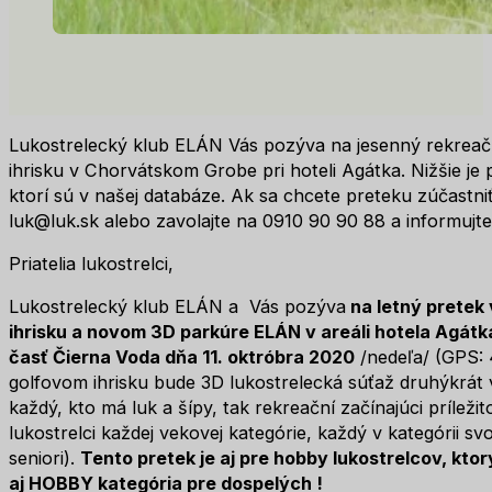
Lukostrelecký klub ELÁN Vás pozýva na jesenný rekreač
ihrisku v Chorvátskom Grobe pri hoteli Agátka. Nižšie je
ktorí sú v našej databáze. Ak sa chcete preteku zúčastni
luk@luk.sk alebo zavolajte na 0910 90 90 88 a informujte
Priatelia lukostrelci,
Lukostrelecký klub ELÁN a Vás pozýva
na letný
pretek
ihrisku a novom 3D parkúre ELÁN
v areáli hotela Agát
časť Čierna Voda dňa 11. oktróbra 2020
/nedeľa/ (GPS: 
golfovom ihrisku bude 3D lukostrelecká súťaž druhýkrát v 
každý, kto má luk a šípy, tak rekreační začínajúci príležit
lukostrelci každej vekovej kategórie, každý v kategórii svo
seniori).
Tento pretek je aj pre hobby lukostrelcov, kto
aj HOBBY kategória pre dospelých
!