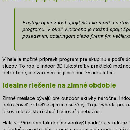
Existuje aj možnosť spojiť 3D lukostreľbu s ďal
programu. V okolí Viničného je možné spojiť špo
posedením, cateringom alebo firemným večierk
V hale je možné pripraviť program pre skupinu a podľa do
služby. To robí z indoor 3D lukostreľby praktickú možnos
netradičné, ale zároveň organizačne zvládnuteľné.
Ideálne riešenie na zimné obdobie
Zimné mesiace bývajú pre outdoor aktivity náročné. Ind
pokračovať v streľbe aj mimo sezóny. To je výhoda pre r
lukostrelcov, ktorí chcú trénovať priebežne.
Hala vo Viničnom tak dopĺňa vonkajší parkúr a strelnice.
prírodným prostredím, v zime s pripraveným indoor záz