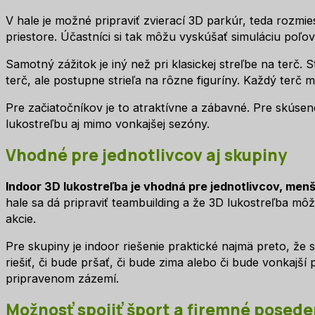
V hale je možné pripraviť zvierací 3D parkúr, teda rozmie
priestore. Účastníci si tak môžu vyskúšať simuláciu poľov
Samotný zážitok je iný než pri klasickej streľbe na terč.
terč, ale postupne strieľa na rôzne figuríny. Každý terč 
Pre začiatočníkov je to atraktívne a zábavné. Pre skúsen
lukostreľbu aj mimo vonkajšej sezóny.
Vhodné pre jednotlivcov aj skupiny
Indoor 3D lukostreľba je vhodná pre jednotlivcov, menši
hale sa dá pripraviť teambuilding a že 3D lukostreľba mô
akcie.
Pre skupiny je indoor riešenie praktické najmä preto, že 
riešiť, či bude pršať, či bude zima alebo či bude vonkajší
pripravenom zázemí.
Možnosť spojiť šport a firemné posede