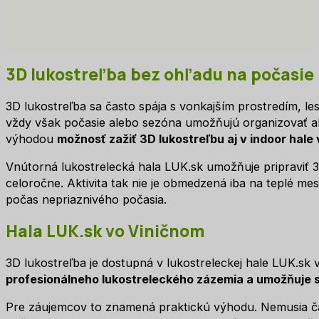
3D lukostreľba bez ohľadu na počasie
3D lukostreľba sa často spája s vonkajším prostredím, l
vždy však počasie alebo sezóna umožňujú organizovať ak
výhodou
možnosť zažiť 3D lukostreľbu aj v indoor hale
Vnútorná lukostrelecká hala LUK.sk umožňuje pripraviť 3D
celoročne. Aktivita tak nie je obmedzená iba na teplé mesi
počas nepriaznivého počasia.
Hala LUK.sk vo Viničnom
3D lukostreľba je dostupná v lukostreleckej hale LUK.sk v
profesionálneho lukostreleckého zázemia a umožňuje str
Pre záujemcov to znamená praktickú výhodu. Nemusia ča