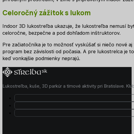
Celoročný zážitok s lukom
Indoor 3D lukostreľba ukazuje, že lukostreľba nemusí byť
celoročne, bezpečne a pod dohľadom inštruktorov.
Pre začiatočníka je to možnosť vyskúšať si niečo nové aj 
program bez závislosti od počasia. A pre lukostrelca je to
keď vonkajšie podmienky neprajú.
Lukostreľba, kuše, 3D parkúr a tímové aktivity pri Bratislave. K