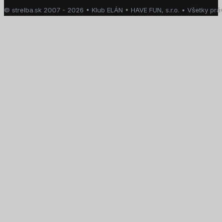
© strelba.sk 2007 - 2026 • Klub ELÁN • HAVE FUN, s.r.o. • Všetky pr