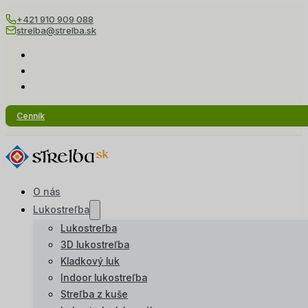
+421 910 909 088
strelba@strelba.sk
Cenník
O nás
Lukostreľba
Lukostreľba
3D lukostreľba
Kladkový luk
Indoor lukostreľba
Streľba z kuše