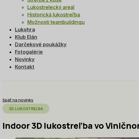
Lukostrelecký areál
Historická lukostreľba
Možnosti teambuildingu
Lukohra
Klub Elán
Darčekové poukážky
Fotogalérie
Novinky
Kontakt
Späť na novinky
3D LUKOSTREĽBA
Indoor 3D lukostreľba vo Viničn