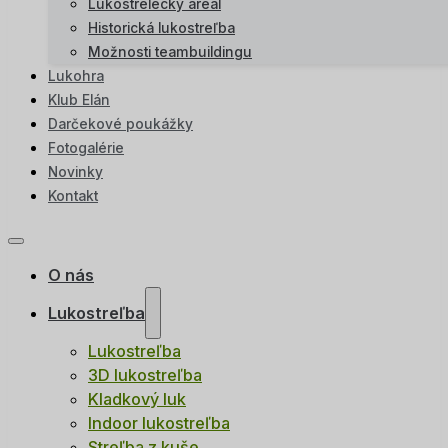
Lukostrelecký areál
Historická lukostreľba
Možnosti teambuildingu
Lukohra
Klub Elán
Darčekové poukážky
Fotogalérie
Novinky
Kontakt
O nás
Lukostreľba
Lukostreľba
3D lukostreľba
Kladkový luk
Indoor lukostreľba
Streľba z kuše