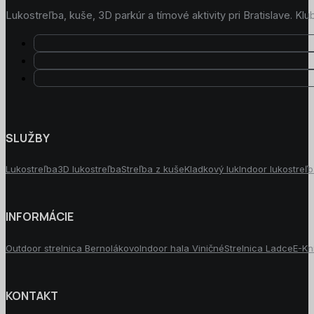
Lukostreľba, kuše, 3D parkúr a tímové aktivity pri Bratislave. K
SLUŽBY
Lukostreľba
3D lukostreľba
Streľba z kuše
Kladkový luk
Indoor lukostreľ
INFORMÁCIE
Outdoor strelnica Bernolákovo
Indoor hala Viničné
Strelnica Ladce
E-Kn
KONTAKT