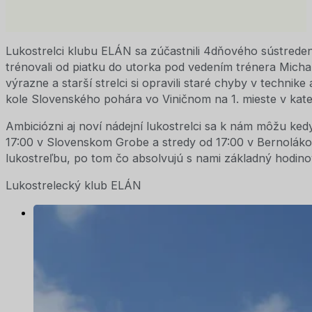
Lukostrelci klubu ELÁN sa zúčastnili 4dňového sústrede
trénovali od piatku do utorka pod vedením trénera Michala
výrazne a starší strelci si opravili staré chyby v technik
kole Slovenského pohára vo Viničnom na 1. mieste v kategó
Ambiciózni aj noví nádejní lukostrelci sa k nám môžu ked
17:00 v Slovenskom Grobe a stredy od 17:00 v Bernoláko
lukostreľbu, po tom čo absolvujú s nami základný hodino
Lukostrelecký klub ELÁN