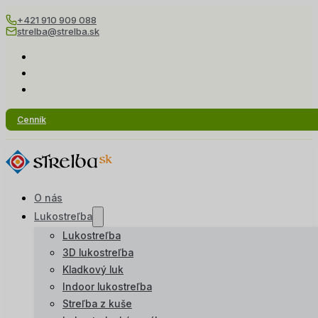
+421 910 909 088
strelba@strelba.sk
Cenník
O nás
Lukostreľba
Lukostreľba
3D lukostreľba
Kladkový luk
Indoor lukostreľba
Streľba z kuše