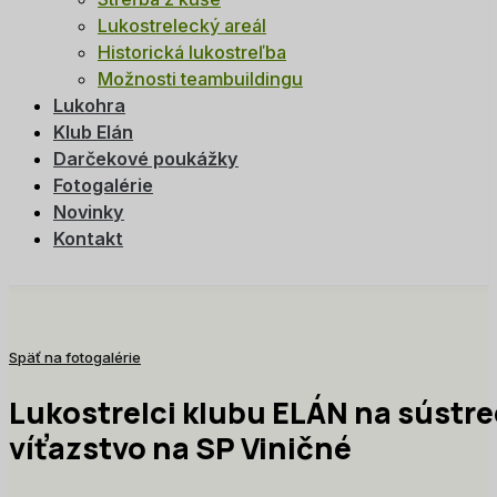
Lukostrelecký areál
Historická lukostreľba
Možnosti teambuildingu
Lukohra
Klub Elán
Darčekové poukážky
Fotogalérie
Novinky
Kontakt
Späť na fotogalérie
Lukostrelci klubu ELÁN na sústr
víťazstvo na SP Viničné