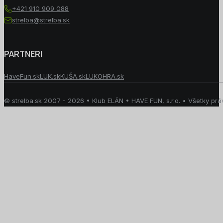
+421 910 909 088
strelba@strelba.sk
PARTNERI
HaveFun.sk
LUK.sk
KUŠA.sk
LUKOHRA.sk
© strelba.sk 2007 - 2026 • Klub ELÁN • HAVE FUN, s.r.o. • Všetky pr