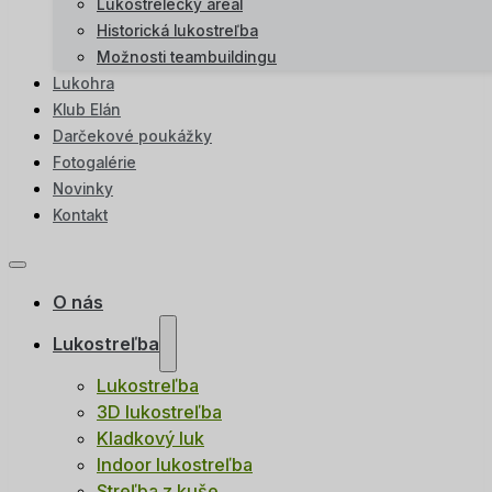
Lukostrelecký areál
Historická lukostreľba
Možnosti teambuildingu
Lukohra
Klub Elán
Darčekové poukážky
Fotogalérie
Novinky
Kontakt
O nás
Lukostreľba
Lukostreľba
3D lukostreľba
Kladkový luk
Indoor lukostreľba
Streľba z kuše