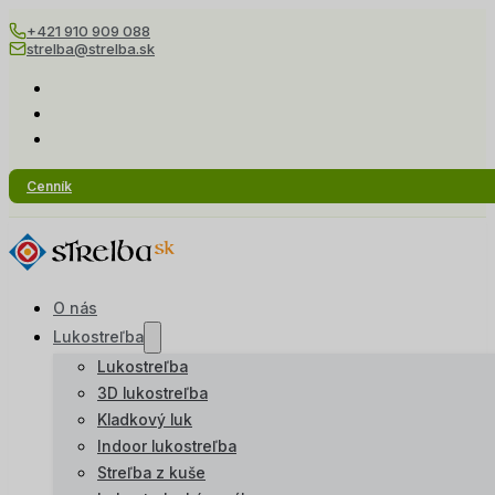
+421 910 909 088
strelba@strelba.sk
Cenník
O nás
Lukostreľba
Lukostreľba
3D lukostreľba
Kladkový luk
Indoor lukostreľba
Streľba z kuše