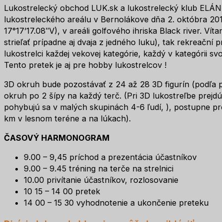
Lukostrelecký obchod LUK.sk a lukostrelecký klub ELÁN
lukostreleckého areálu v Bernolákove dňa 2. októbra 20
17°17’17.08″V), v areáli golfového ihriska Black river. Vít
strieľať prípadne aj dvaja z jedného luku), tak rekreační pr
lukostrelci každej vekovej kategórie, každý v kategórii svo
Tento pretek je aj pre hobby lukostrelcov !
3D okruh bude pozostávať z 24 až 28 3D figurín (podľa po
okruh po 2 šípy na každý terč. (Pri 3D lukostreľbe prejdú
pohybujú sa v malých skupinách 4-6 ľudí, ), postupne pr
km v lesnom teréne a na lúkach).
ČASOVÝ HARMONOGRAM
9.00 – 9,45 príchod a prezentácia účastníkov
9.00 – 9.45 tréning na terče na strelnici
10.00 privítanie účastníkov, rozlosovanie
10 15 – 14 00 pretek
14 00 – 15 30 vyhodnotenie a ukončenie preteku