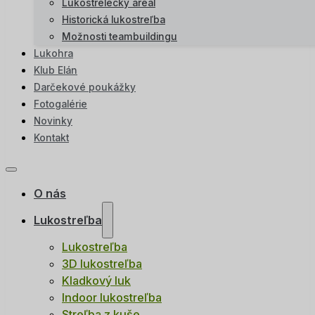
Lukostrelecký areál
Historická lukostreľba
Možnosti teambuildingu
Lukohra
Klub Elán
Darčekové poukážky
Fotogalérie
Novinky
Kontakt
O nás
Lukostreľba
Lukostreľba
3D lukostreľba
Kladkový luk
Indoor lukostreľba
Streľba z kuše