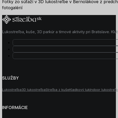
Fotky zo súťaží v 3D lukostreľbe v Bernolákove z predch
fotogalérií
Lukostreľba, kuše, 3D parkúr a tímové aktivity pri Bratislave. K
SLUŽBY
Lukostreľba
3D lukostreľba
Streľba z kuše
Kladkový luk
Indoor lukostreľ
INFORMÁCIE