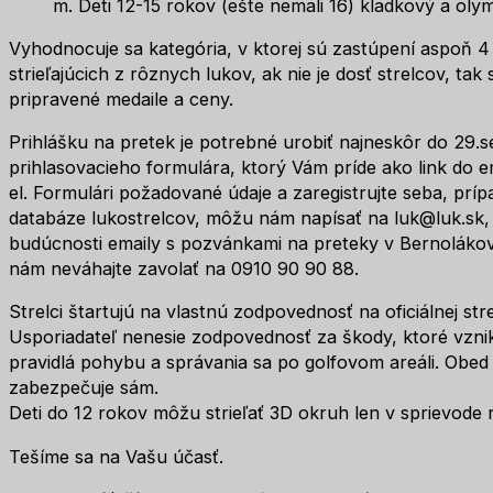
m. Deti 12-15 rokov (ešte nemali 16) kladkový a olym
Vyhodnocuje sa kategória, v ktorej sú zastúpení aspoň 4 st
strieľajúcich z rôznych lukov, ak nie je dosť strelcov, tak
pripravené medaile a ceny.
Prihlášku na pretek je potrebné urobiť najneskôr do 29.
prihlasovacieho formulára, ktorý Vám príde ako link do em
el. Formulári požadované údaje a zaregistrujte seba, prípa
databáze lukostrelcov, môžu nám napísať na luk@luk.sk, 
budúcnosti emaily s pozvánkami na preteky v Bernolákove
nám neváhajte zavolať na 0910 90 90 88.
Strelci štartujú na vlastnú zodpovednosť na oficiálnej stre
Usporiadateľ nenesie zodpovednosť za škody, ktoré vznikn
pravidlá pohybu a správania sa po golfovom areáli. Obed a
zabezpečuje sám.
Deti do 12 rokov môžu strieľať 3D okruh len v sprievode
Tešíme sa na Vašu účasť.