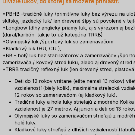
Divízie lukov, do ktorej sa môžete prihlásiť:
*PBHB -tradičné luky /primitívne luky bez výrezu na ulo
skítsky,-jazdecký luk/ len drevené šípy sú povolené v tejt
*Longbow (dlhý anglický priamy luk, aj s výrezom aj bez)
(dural/karbón, tak je to už kategória TRRB)
*Olympijský luk /športový luk so zameriavačom
*Kladkový luk (HU, CU ),
*BB – holý luk bez stabilizátorov a zameriavačov /športo
zameriavača,/ kovový stred luku, alebo aj drevený stred
*TRRB tradičný reflexný luk (len drevený stred, plastová
Deti do 12 rokov vrátane (ešte nemali 13 rokov) všet
vzdialeností (biely kolík), maximálna strelecká vzdial
12 rokov so zameriavačom (aj kladkový luk).
Tradičné luky a holé luky strieľajú z modrého Kolíka
vzdialenosť je 27 metrov. Aj juniori a deti od 13 roko
Olympijské luky so zameriavačom strieľajú z modrého
holé luky.
Kladkové luky strieľajú z dlhších vzdialeností (tabuľ