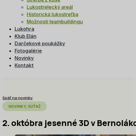
Lukostrelecký areál
Historická lukostreľba
Možnosti teambuildingu
Lukohra
Klub Elán
Darčekové poukážky
Fotogalérie
Novinky
Kontakt
Späť na novinky
NOVINKY, SÚŤAŽ
2. októbra jesenné 3D v Bernolák